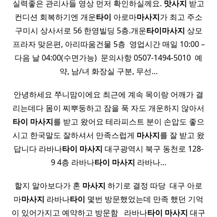
실력좋은 관리사들 영상 먼저 확인하실께요.
맛사지
받고
컨디션 회복하기엔 개운
타이
아로마
마사지
가 최고 주소
구미시 상사서로 56 한영빌딩 5층.개운
타이
마사지
상모
프라자 맞은편, 아리따움건물 5층 ​ 영업시간 매일 10:00 –
다음 날 04:00(수면가능) ​ 문의사항 0507-1494-5010 ​ 예
약, 남/녀 화장실 구분, 무선…
안녕하세요 쭈니맘이에요 최근에 계속 목이랑 어깨가 결
리는데다 몸이 찌뿌둥하고 잠을 푹 자도 개운하지 않아서
타이
마사지
를 받고 왔어요 테라피스트 분이 손압도 좋으
시고 한국말도 잘하셔서 만족스럽게
마사지
를 잘 받고 왔
답니다 라바나
타이
마사지
대구광역시 북구 동천로 128-
9 4층 라바나
타이
마사지
라바나…
할지 알아보다가 혼
마사지
하기로 결정 따당 ​ 대구 아로
마
마사지
라바나
타이
몇번 방문했었는데 만족 했던 기억
이 있어가지고 예약하고 방문함 ​ ​ 라바나
타이
마사지
대구