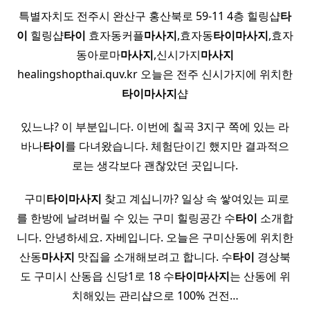
특별자치도 전주시 완산구 홍산북로 59-11 4층 힐링샵
타
이
힐링샵
타이
효자동커플
마사지
,효자동
타이
마사지
,효자
동아로마
마사지
,신시가지
마사지
healingshopthai.quv.kr 오늘은 전주 신시가지에 위치한
타이
마사지
샵
있느냐? 이 부분입니다. 이번에 칠곡 3지구 쪽에 있는 라
바나
타이
를 다녀왔습니다. 체험단이긴 했지만 결과적으
로는 생각보다 괜찮았던 곳입니다.
​ ​구미
타이
마사지
찾고 계십니까? 일상 속 쌓여있는 피로
를 한방에 날려버릴 수 있는 구미 힐링공간 수
타이
소개합
니다. 안녕하세요. 자베입니다. 오늘은 구미산동에 위치한
산동
마사지
맛집을 소개해보려고 합니다. 수
타이
경상북
도 구미시 산동읍 신당1로 18 수
타이
마사지
는 산동에 위
치해있는 관리샵으로 100% 건전…