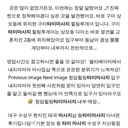
곳은 많이 없었거든요. 이번에는 정말 달랐어요 ,,!! 진짜
찐으로 정착해야겠다 싶은 곳을 발견했어요. 바로 구미 상
모동에 위치한 구미
타이
마사지
힐링투게더 입니다. 구미
타이
마사지
힐링투게더는 상모동 다이소 바로 옆건물 교
촌치킨 2층에 위치해있어요 입구부터 동남아 갬성 뿜뿜
계단부터 내부까지 전반적으로…
영업시간도 참고하시면 좋을 것 같아요! ​ ​ 엘리베이터에서
내리자마자 마사집샵 쪽으로 은은한 분위기가 느껴져요!
Previous image Next image 청담힐링
타이
마사지
입구
내리자마자 첫번째 사진처럼 문이 있어서 당연히 입구인
줄 알고 들어갈 뻔 했는데 더 안쪽으로 입구가 있더라구요
​ 청담힐링
타이
마사지
내부 매장…
대구 수성구 현지인 태국
마사지
샵 동
타이
마사지
다녀온
후기입니당~! 기본 정보 동
타이
마사지
수성구 지산동점