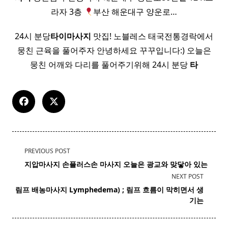
라자 3층
부산 해운대구 양운로…
24시 분당
타이
마사지
맛집! 노블레스 태국전통경락에서
뭉친 근육을 풀어주자 안녕하세요 꾸꾸입니다:) 오늘은
뭉친 어깨와 다리를 풀어주기위해 24시 분당
타
<span
PREVIOUS POST
class="nav-
지압마사지 손플러스손
마사지
오늘은 광교와 맞닿아 있는
subtitle
NEXT POST
screen-
림프 배농마사지 Lymphedema) ;
림프
흐름이 막히면서 생
reader-
기는
text">Page</span>