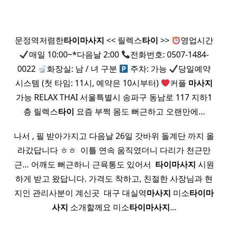
문정역저렴한
타이
마사지
<< 릴렉스
타이
>>
영업시간
매일 10:00~*다음날 2:00
전화번호: 0507-1484-
0022
화장실: 남 / 녀 구분
주차: 가능
당일예약
시스템 (첫 타임: 11시, 예약은 10시부터)
커플
마사지
가능 RELAX THAI 서울특별시 송파구 동남로 117 지하1
층 릴렉스
타이
요즘 부쩍 몸도 뻐근하고 오랜만에…
나서 , 필 받아가지고 다음날 26일 갓바위 돌계단 까지 올
라갔답니다 ㅎㅎ ​ 이틀 연속 움직였더니 다리가 천근만
근… 어깨도 뻐근하니 근육통도 있어서 ​
타이
마사지
시원
하게 받고 왔답니다. 가격도 착하고, 친절한 사장님과 현
지인 관리사분이 계신곳 ​ 대구 대실역
마사지
미소
타이
마
사지
소개할께요 미소
타이
마사지
…