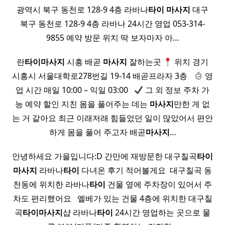
광역시 북구 동천로 128-9 4층 라바나
타이
마사지
대구
북구 동천로 128-9 4층 라바나 24시간 영업 053-314-
9855 예약 방문 위치 딱 보자마자 아…
란
타이
마사지
시흥 배곧
마사지
잘하는곳
위치 경기
시흥시 서울대학로278번길 19-14 배곧프라자 3층 ​ ​
영
업 시간 매일 10:00 – 익일 03:00 ​ ​
그 외 정보 주차 가
능 예약 할인 지친 몸을 풀어주는 데는
마사지
만한 게 없
는 거 같아요 최근 이래저래 힘들었던 일이 많았어서 편안
하게 몸을 풀어 주고자 배곧
마사지
…
안녕하세요 가을입니다:D 간만에 재방문한 대구칠곡
타이
마사지
라바나
타이
다녀온 후기 적어볼게요 ​ 대구칠곡 동
천동에 위치한 라바나
타이
건물 옆에 주차장이 있어서 주
차도 편리했어요 ​ ​ 엘베가 있는 건물 4층에 위치한 대구칠
곡
타이
마사지
샵 라바나
타이
24시간 영업하는 곳으로 물