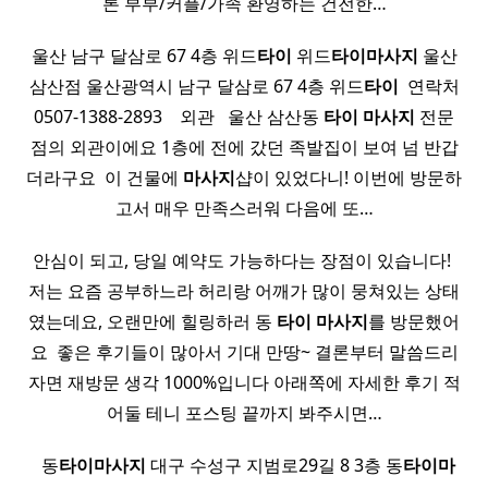
론 부부/커플/가족 환영하는 건전한…
울산 남구 달삼로 67 4층 위드
타이
위드
타이
마사지
울산
삼산점 울산광역시 남구 달삼로 67 4층 위드
타이
​ 연락처
0507-1388-2893 ​ ​ ​ 외관 ​ ​ 울산 삼산동
타이
마사지
전문
점의 외관이에요 1층에 전에 갔던 족발집이 보여 넘 반갑
더라구요 ​ 이 건물에
마사지
샵이 있었다니! 이번에 방문하
고서 매우 만족스러워 다음에 또…
안심이 되고, 당일 예약도 가능하다는 장점이 있습니다! ​
저는 요즘 공부하느라 허리랑 어깨가 많이 뭉쳐있는 상태
였는데요, 오랜만에 힐링하러 동
타이
마사지
를 방문했어
요 ​ 좋은 후기들이 많아서 기대 만땅~ 결론부터 말씀드리
자면 재방문 생각 1000%입니다 아래쪽에 자세한 후기 적
어둘 테니 포스팅 끝까지 봐주시면…
​ ​ 동
타이
마사지
대구 수성구 지범로29길 8 3층 동
타이
마