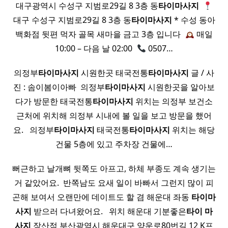
대구광역시 수성구 지범로29길 8 3층 동
타이
마사지
​
대구 수성구 지범로29길 8 3층 동
타이
마사지
* 수성 동아
백화점 뒷편 먹자 골목 새마을 금고 3층 입니다 ​
매일
10:00 – 다음 날 02:00 ​
0507…
의정부
타이
마사지
시원한곳 태국전통
타이
마사지
글 / 사
진 : 솜이봄이아빠 ​ 의정부
타이
마사지
시원한곳을 알아보
다가 방문한 태국전통
타이
마사지
위치는 의정부 보건소
근처에 위치해 의정부 시내에 볼 일을 보고 방문을 했어
요. ​ ​ 의정부
타이
마사지
태국전통
타이
마사지
위치는 해당
건물 5층에 있고 주차장 건물에…
뻐근하고 날개뼈 뒷쪽도 아프고, 하체 부종도 계속 생기는
거 같았어요. ​ 반쪽남도 요새 일이 바빠서 그런지 많이 피
곤해 보여서 오랜만에 데이트도 할 겸 해운대 좌동
타이
마
사지
받으러 다녀왔어요. ​ ​ 위치 해운대 기분좋은
타이
마
사지
장산점 부산광역시 해운대구 양운로80번길 12 K프