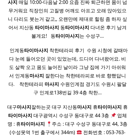
사지
매일 10:00-다음날 2:00 요즘 진짜 퇴근하면 몸이 넘
무거워요 직장인의 고질병 어깨도 아프고 오래 앉아있으
니 다리도 붓는거 같고,, 오랜만에 제대로 힐링 좀 하자 싶
어서 지산동
타이
마사지
동
타이
마사지
다녀온 후기 남겨
볼게요! ​ ​ 동
타이
마사지
는 수성구…
​ ​ 인계동
타이
마사지
착한테라피 후기 ​ 수원 시청에 갈때마
다 눈에 들어오던 곳이 있었는데, 드디어 다녀왔어요. 비
도 살짝 오고 몸도 늘어진 날이라 그냥 집에 가기 아쉬워
서 인계동
마사지
잘한다는 착한테라피로 바로 향했답니
다. ​ ​ ​ 착한테라피
마사지
수원인계점 경기도 수원시 팔달
구 인계로138번길 39 4층 착한…
대구
마사지
잘하는곳 대구 지산동
마사지
휴
타이
마사지
휴
타이
마사지
대구광역시 수성구 동대구로 44 3층
업체
명 : 휴
타이
마사지
주소 : 대구 수성구 동대구로 44, 3층
(수성못역 1번 출구에서 344m)
전화번호 : 053-763-