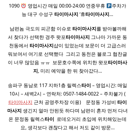
1090
영업시간 매일 00:00-24:00 연중무휴
주차가
능 대구 수성구
타이
마사지
‘휴
타이
마사지
…
​ 남편놈 극도의 피곤함 이슈로
타이
마사지
를 받아볼까해
서 찾다가 선택한 경주 왓포
타이
마사지
그나마 가까운 동
천동에서
타이
마사지
샵이 있었는데 보문이 더 고급스러
워보여서 여기로 선택했다 ​ 그리고 동천은 블로그 협찬글
이 너무 많았음 ㅠㅠ ​ 보문호수쪽에 위치한 왓포
타이
마사
지
, 미리 예약을 한 뒤 찾아갔다…
송파구 동남로 117 지하1층 릴렉스
타이
– 영업시간: 매일
10시 – 새벽2시 – 연락처: 0507-1484-0022 – 주차불가 (
타이마사지
근처 공영주차장 이용) ​ ​ ​ 문정동 가성비
타이
마사지
생긴지 얼마 안된듯 하다며 남편이 혼자 먼저 다녀
온 문정동 릴렉스
타이
​ 로데오거리 초입에 위치해있는데
요, 생각보다 괜찮다고 해서 저도 같이 방문…