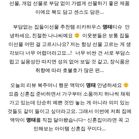
선물, 개업 선물로 부담 없이 가볍게 선물하기 좋은 제품
이에요 복도 담고 센스도 담은…
​ ​ ​ 부담없는 집들이선물 추천템 리카하우스
명태
티슈 ​ 안
녕하세요, 친절한 나나씨예요
​ 이웃분들은 보통 집들
이선물 어떤 걸 고르시나요? 저는 항상 선물 고르는 게 생
각보다 너무 어렵더라고요…! ​ ​ 너무 비싼 건 서로 부담스
럽고 실용성만 따지면 성의 없어 보일 것 같고, 장식품은
취향에 따라 호불호가 많은 편…
오늘의 리뷰 복주머니 행운 액막이
명태
안녕하세요
요즘 신혼집 준비하면서 가구부터 소품까지 하나씩 채워
가고 있는데 단순히 예쁜 것만 놓는 게 아니라 의미 있는
것들도 같이 들이고 싶더라고요. 그래서 이번에 저희 집에
액막이
명태
를 직접 달아봤습니다~ 신혼집이라면 꼭 고
민해보는 아이템 신혼집 꾸미다…