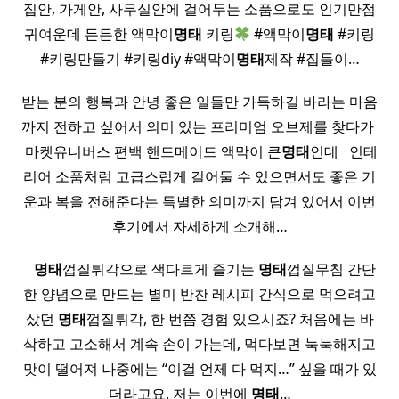
집안, 가게안, 사무실안에 걸어두는 소품으로도 인기만점
귀여운데 든든한 액막이
명태
키링
#액막이
명태
#키링
#키링만들기 #키링diy #액막이
명태
제작 #집들이…
받는 분의 행복과 안녕 좋은 일들만 가득하길 바라는 마음
까지 전하고 싶어서 의미 있는 프리미엄 오브제를 찾다가 ​
​ 마켓유니버스 편백 핸드메이드 액막이 큰
명태
인데 ​ ​ 인테
리어 소품처럼 고급스럽게 걸어둘 수 있으면서도 좋은 기
운과 복을 전해준다는 특별한 의미까지 담겨 있어서 이번
후기에서 자세하게 소개해…
​ ​ ​
명태
껍질튀각으로 색다르게 즐기는
명태
껍질무침 간단
한 양념으로 만드는 별미 반찬 레시피 간식으로 먹으려고
샀던
명태
껍질튀각, 한 번쯤 경험 있으시죠? 처음에는 바
삭하고 고소해서 계속 손이 가는데, 먹다보면 눅눅해지고
맛이 떨어져 나중에는 “이걸 언제 다 먹지…” 싶을 때가 있
더라고요. 저는 이번에
명태
…