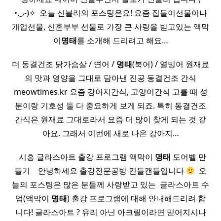
•◡-)✧ ​ 오늘 신블리의 포스팅은요! 요즘 집들이선물이나
개업선물, 신혼부부 선물로 가장 큰 사랑을 받고있는 액막
이
명태
를 소개해 드리려고 해요…
더 동결건조 닭가슴살 / 연어 /
명태
(북어) / 열빙어 원재료
의 맛과 영양을 그대로 담아낸 진공 동결건조 간식
meowtimes.kr 요즘 강아지간식, 고양이간식 고를 때 성
분이랑 기호성 둘 다 중요하게 보게 되죠. 특히 동결건조
간식은 원재료 그대로라서 요즘 더 많이 찾게 되는 것 같
아요. 그래서 이번에 새로 나온 강아지…
​ ​ 시흥 글라스아트 출강 프로그램 액막이
명태
도어벨 만
들기 ​ ​ ​ 안녕하세요 출강전문공방 킨들캔들입니다
​ 오
늘의 포스팅은 많은 분들께 사랑받고 있는 ​ 글라스아트 수
업(액막이
명태
) 출강 프로그램에 대해 안내해드리려 합
니다! 글라스아트 ? 유리 아닌 아크릴이라면 믿어지시나