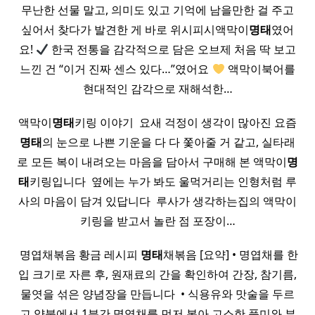
무난한 선물 말고, 의미도 있고 기억에 남을만한 걸 주고
싶어서 찾다가 발견한 게 바로 위시피시액막이
명태
였어
요!
한국 전통을 감각적으로 담은 오브제 처음 딱 보고
느낀 건 “이거 진짜 센스 있다…”였어요
액막이북어를
현대적인 감각으로 재해석한…
액막이
명태
키링 이야기 ​ 요새 걱정이 생각이 많아진 요즘
명태
의 눈으로 나쁜 기운을 다 다 쫓아줄 거 같고, 실타래
로 모든 복이 내려오는 마음을 담아서 구매해 본 액막이
명
태
키링입니다 ​ 옆에는 누가 봐도 울먹거리는 인형처럼 루
사의 마음이 담겨 있답니다 ​ 루사가 생각하는집의 액막이
키링을 받고서 놀란 점 포장이…
​ 명엽채볶음 황금 레시피
명태
채볶음 [요약] • 명엽채를 한
입 크기로 자른 후, 원재료의 간을 확인하여 간장, 참기름,
물엿을 섞은 양념장을 만듭니다 ​ • 식용유와 맛술을 두르
고 약불에서 1분간 명엽채를 먼저 볶아 고소한 풍미와 부