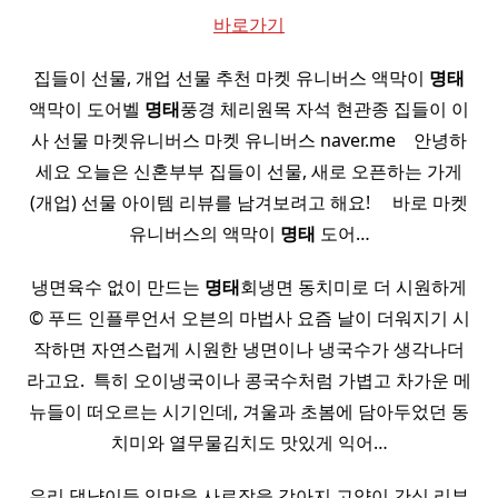
바로가기
집들이 선물, 개업 선물 추천 마켓 유니버스 액막이
명태
액막이 도어벨
명태
풍경 체리원목 자석 현관종 집들이 이
사 선물 마켓유니버스 마켓 유니버스 naver.me ​ ​ ​ 안녕하
세요 오늘은 신혼부부 집들이 선물, 새로 오픈하는 가게
(개업) 선물 아이템 리뷰를 남겨보려고 해요! ​ ​ ​ ​ 바로 마켓
유니버스의 액막이
명태
도어…
냉면육수 없이 만드는
명태
회냉면 동치미로 더 시원하게
© 푸드 인플루언서 오븐의 마법사 요즘 날이 더워지기 시
작하면 자연스럽게 시원한 냉면이나 냉국수가 생각나더
라고요. ​ 특히 오이냉국이나 콩국수처럼 가볍고 차가운 메
뉴들이 떠오르는 시기인데, 겨울과 초봄에 담아두었던 동
치미와 열무물김치도 맛있게 익어…
우리 댕냥이들 입맛을 사로잡을 강아지 고양이 간식 리뷰