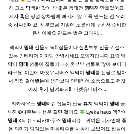
해 고소 담백한 맛이 참 좋은 동태전
명태
전 만들었어요 ​
제사 혹은 명절 상차림에 빠지지 않고 꼭 만드는 전 요리
중 하나인데요 ​ 시부모님 기일에 노릇하게 구워서 준비한
음식이에요 만드는 법은 그다지…
액막이
명태
선물로 딱!! 집들이나 신혼부부 선물로 센스
있는 인테리어 아이템 안녕하세요 오잉지입니다 요즘 액
막이
명태
선물이 집들이나 신혼부부 선물로 많이 보이더
라구요 ​ 이번에 마켓유니버스 액막이
명태
를 선물로 받아
서 직접 걸어봤는데 생각보다 인테리어 소품으로도 괜찮
아서 후기 남겨봐요!! ​ 마켓유니버스…
​ ​ 리카하우스
명태
티슈 집들이 선물 휴지 액막이
명태
글
사진 ©나무누나 행운 길만 걸어요
Lyeka haus 액막이
명태
x 티슈 = 리카하우스
명태
티슈 ​ ​ ​ 귀여운 디자인에 좋
은 의미가 담겨있는 미용티슈를 사용해 보았어요 집들이