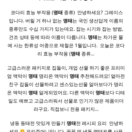
​ 코다리 효능 부작용 (
명태
종류) ​ 안녕하세요? 그레이스
입니다. 버릴 거 하나 없는
명태
는 국민 생선답게 이름의
종류만도 수십 가지가 있는데요. 잡는 시기와 잡는 방법,
건조 상태 등에 따라 이름이 다릅니다.
명태
는 차가운 물
에 사는 한류성 어종으로 제철은 1월입니다. ​ 오늘은 코다
리 효능 부작용 (
명태
종류…
고급스러운 패키지로 집들이, 개업 선물 하기 좋은 프리미
엄 액막이
명태
명리온 액막이
명태
추천해드려요! 얼마전
친구 집들이 선물하려고 센스있는선물 알아보다가 명리
온 액막이
명태
알게되었어요. 다른 액막이
명태
보다 디테
일도 예쁘고 고급스러워서 선물로 인기가 많은 제품이더
라구요. 직접보니 전용 패키지…
​ 냉동 동태전 맛있게 만들기
명태
전 레시피 요리 ​ 안녕하
세요
요리주머니입니다 ​ 꽁꽁 언 냉동 명태포를 사용