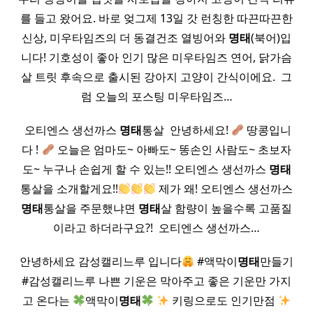
를 들고 왔어요. 바로 엊그제 13일 갓 런칭한 따끈따끈한
신상, 미우타임즈의 더 동결건조 열빙어와
명태
(북어)입
니다! 기호성이 좋아 인기 많은 미우타임즈 연어, 닭가슴
살 트릿 후속으로 출시된 강아지 고양이 간식이에요. ​ 그
럼 오늘의 포스팅 미우타임즈…
​ 오티엔스 생선까스
명태
통살 ​ 안녕하세요!
땅콩입니
다 !
오늘은 엄마도~ 아빠도~ 똥손인 사람도~ 초보자
도~ 누구나 손쉽게 할 수 있는!! 오티엔스 생선까스
명태
통살을 소개할게요!!
제가 왜! 오티엔스 생선까스
명태
통살을 주문했냐면
명태
살 함량이 높을수록 고품질
이라고 하더라구요?! ​ 오티엔스 생선까스…
안녕하세요 감성캘리느루 입니다
#액막이
명태
만들기
#감성캘리느루 나쁜 기운은 막아주고 좋은 기운만 가지
고 온다는
액막이
명태
키링으로도 인기만점