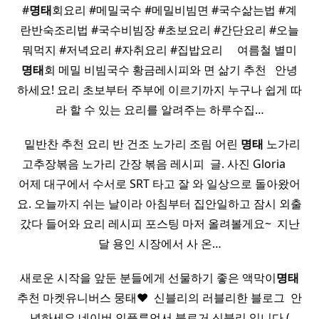
#
명태
회요리 #메밀국수 #메밀비빔면 #국수삶는법 #계
란반숙조리법 #국수비빔장 #초보요리 #간단요리 #오늘
뭐먹지 #저녁요리 #자취요리 #집밥요리 ​ ​ ​ ​ 여름철 별미
명태
회 메밀 비빔국수 황금레시피와 면 삶기 추천 ​ ​ 안녕
하세요! 요리 초보부터 주부에 이르기까지 누구나 쉽게 따
라 할 수 있는 요리를 알려주는 하루수집…
​ ​ 밑반찬 추천 요리 반 건조 노가리 조림 어린
명태
노가리
고추장볶음 노가리 간장 볶음 레시피 ​ 글. 사진 Gloria ​ ​ ​ ​
어제 대구에서 수서로 SRT 타고 잘 와 일상으로 돌아왔어
요. 오늘까지 쉬는 날이라 아침부터 집안일하고 잠시 외출
갔다 들어와 요리 레시피 포스팅 마저 올려볼게요~ ​ 지난
달 용인 시장에서 사 온…
새로운 시작을 앞둔 분들에게 선물하기 좋은 액막이
명태
추천 마켓유니버스 뭉태♥ ​ 신블리의 러블리한 블로그 ​ 안
녕하세요 네이버 인플루언서 블로거 신블리 입니다 (