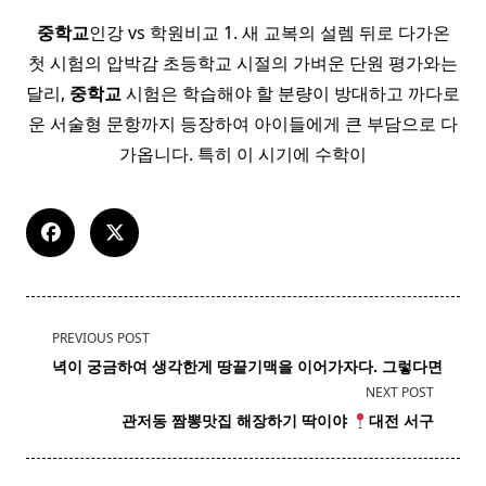
중학교
인강 vs 학원비교 1. 새 교복의 설렘 뒤로 다가온
첫 시험의 압박감 초등학교 시절의 가벼운 단원 평가와는
달리,
중학교
시험은 학습해야 할 분량이 방대하고 까다로
운 서술형 문항까지 등장하여 아이들에게 큰 부담으로 다
가옵니다. 특히 이 시기에 수학이
<span
PREVIOUS POST
class="nav-
녁이 궁금하여 생각한게 땅끝기맥을 이어가자다. 그렇다면
subtitle
NEXT POST
screen-
관저동
짬뽕
맛집 해장하기 딱이야
대전 서구
reader-
text">Page</span>