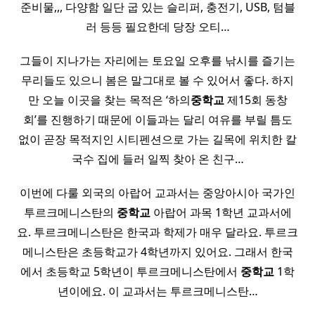
준비물,,, 다양함 일단 굽 있는 슬리퍼, 충전기, USB, 텀블
러 등등 필요한데 당장 오티…
그들이 지나가는 자리에는 토요일 오후를 낚시를 즐기는
무리들도 있으니 봄은 말그대로 볼 수 있어서 좋다. 하지
만 오늘 이곳을 찾는 목적은 ‘하의
중학교
제15회 동창
회’를 진행하기 때문에 이들과는 달리 여유를 부릴 틈도
없이 곧장 목적지인 시티펜션으로 가는 길목에 위치한 칼
국수 집에 들러 일찍 찾아 온 친구…
이번에 다룰 외국의 아랍어 교과서는 중앙아시아 국가인
투르크메니스탄의
중학교
아랍어 과목 1학년 교과서에
요. 투르크메니스탄은 한국과 학제가 매우 달라요. 투르크
메니스탄은 초등학교가 4학년까지 있어요. 그래서 한국
에서 초등학교 5학년이 투르크메니스탄에서
중학교
1학
년이에요. 이 교과서는 투르크메니스탄…