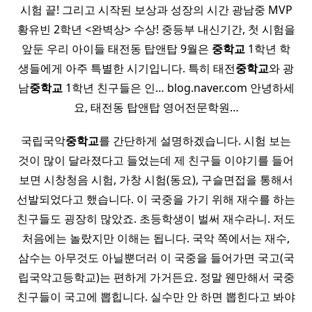
시험 끝! 그리고 시작된 보상과 성장의 시간 광남중 MVP
황유빈 2학년 <완벽상> 수상! 중등부 내신기간, 첫 시험을
앞둔 우리 아이들 태전동 탑앤탑 9월은
중학교
1학년 학
생들에게 아주 특별한 시기입니다. 특히 태전
중학교
와 광
남
중학교
1학년 친구들은 인… blog.naver.com 안녕하세
요, 태전동 탑앤탑 영어전문학원…
국립국악
중학교
를 간단하게 설명하겠습니다. 시험 보는
것이 많이 달라졌다고 들었는데 제 친구들 이야기를 들어
보면 시창청음 시험, 가창 시험(동요), 구슬면접을 통해서
선발되었다고 했습니다. 이 국중을 가기 위해 재수를 하는
친구들도 굉장히 많았죠. 초등학생이 벌써 재수라니. 저도
처음에는 놀랐지만 이해는 됩니다. 국악 쪽에서는 재수,
삼수는 아무것도 아닐뿐더러 이 국중을 들어가면 국고(국
립국악고등학교)는 편하게 가거든요. 정말 웬만해서 국중
친구들이 국고에 뽑힙니다. 실수만 안 하면 뽑힌다고 봐야