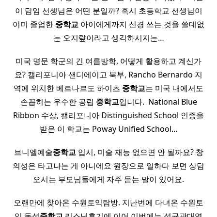
이 담임 선생님은 어떤 분일까? 혹시 초등학교 선생님이
이미 졸업한
중학교
아이에게까지 신경 쓰는 것을 쓸데없
는 오지랖이라고 생각하시지는…
미국 명문 학군의 긴 여름방학, 어떻게 활용하고 계신가
요? 캘리포니아 샌디에이고 북부, Rancho Bernardo 지
역에 위치한 베르나르도 하이츠
중학교
는 미국 내에서도
손꼽히는 우수한 공립
중학교
입니다. ​ National Blue
Ribbon 수상, 캘리포니아 Distinguished School 인증을
받은 이 학교는 Poway Unified School…
브니엘예술
중학교
입시, 미술 재능 없으면 안 될까요? 창
의성은 타고나는 게 아니에요 원장으로 일하다 보면 상담
오시는 부모님들에게 자주 듣는 말이 있어요.
오랜만에 찾아온 수원토익탐방. 지난번에 다녀온 수원토
익 동성
중학교
리스닝후기에 이어 이번에는 성균관대역