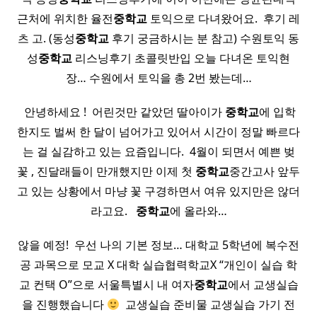
근처에 위치한 율전
중학교
토익으로 다녀왔어요. ​ 후기 레
츠 고. (동성
중학교
후기 궁금하시는 분 참고) 수원토익 동
성
중학교
리스닝후기 초콜릿반입 오늘 다녀온 토익현
장… 수원에서 토익을 총 2번 봤는데…
​ 안녕하세요 ! ​ 어린것만 같았던 딸아이가
중학교
에 입학
한지도 벌써 한 달이 넘어가고 있어서 시간이 정말 빠르다
는 걸 실감하고 있는 요즘입니다. ​ 4월이 되면서 예쁜 벚
꽃 , 진달래들이 만개했지만 이제 첫
중학교
중간고사 앞두
고 있는 상황에서 마냥 꽃 구경하면서 여유 있지만은 않더
라고요. ​ ​
중학교
에 올라와…
않을 예정! ​ 우선 나의 기본 정보… 대학교 5학년에 복수전
공 과목으로 모교 X 대학 실습협력학교X “개인이 실습 학
교 컨택 O”으로 서울특별시 내 여자
중학교
에서 교생실습
을 진행했습니다
​ 교생실습 준비물 교생실습 가기 전