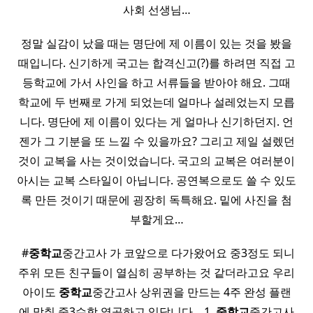
사회 선생님…
정말 실감이 났을 때는 명단에 제 이름이 있는 것을 봤을
때입니다. 신기하게 국고는 합격신고(?)를 하려면 직접 고
등학교에 가서 사인을 하고 서류들을 받아야 해요. 그때
학교에 두 번째로 가게 되었는데 얼마나 설레었는지 모릅
니다. 명단에 제 이름이 있다는 게 얼마나 신기하던지. 언
젠가 그 기분을 또 느낄 수 있을까요? 그리고 제일 설렜던
것이 교복을 사는 것이었습니다. 국고의 교복은 여러분이
아시는 교복 스타일이 아닙니다. 공연복으로도 쓸 수 있도
록 만든 것이기 때문에 굉장히 독특해요. 밑에 사진을 첨
부할게요…
​ #
중학교
중간고사 가 코앞으로 다가왔어요 중3정도 되니
주위 모든 친구들이 열심히 공부하는 것 같더라고요 우리
아이도
중학교
중간고사 상위권을 만드는 4주 완성 플랜
에 맞춰 중3수학 열공하고 있답니다 ​ ​ ​ 1.
중학교
중간고사