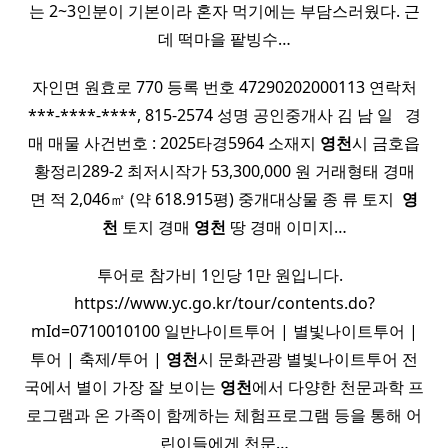
는 2~3인분이 기본이라 혼자 먹기에는 부담스러웠다. 근
데 떡마을 팥빙수…
자인면 원효로 770 등록 번호 47290202000113 연락처
***-****-****, 815-2574 성명 공인중개사 김 남 일 ​ ​ 경
매 매물 사건번호 : 2025타경5964 소재지
영천
시 금호읍
황정리289-2 최저시작가 53,300,000 원 거래형태 경매
면 적 2,046㎡ (약 618.915평) 중개대상물 종 류 토지 ​
영
천
토지 경매
영천
땅 경매 이미지…
투어로 참가비 1인당 1만 원입니다. ​ ​
https://www.yc.go.kr/tour/contents.do?
mId=0710010100 일반나이트투어 | 별빛나이트투어 |
투어 | 축제/투어 |
영천
시 문화관광 별빛나이트투어 전
국에서 별이 가장 잘 보이는
영천
에서 다양한 천문과학 프
로그램과 온 가족이 함께하는 체험프로그램 등을 통해 어
린이들에게 천문…