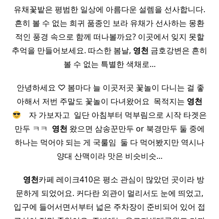
유채꽃밭은 평범한 일상에 아름다운 설렘을 선사합니다.
흔히 볼 수 없는 희귀 품종인 보라 유채가 선사하는 몽환
적인 풍경 속으로 함께 떠나볼까요? 이곳에서 잊지 못할
추억을 만들어보세요. 따스한 봄날,
영천
금호강변은 흔히
볼 수 없는 특별한 색채로…
​ 안녕하세요 ♡ 봄마다 늘 이곳저곳 꽃놀이 다니는 걸 좋
아해서 저번 주말도 꽃놀이 다녀왔어요 ​ 목적지는
영천
​ ​ ​ 자 가보자고 ​ 일단 아침부터 먹부림으로 시작 타겟은
만두 ㅋㅋ ​
영천
왔으면 삼송꾼만두 or 북경만두 둘 중에
하나는 먹어야 되는 게 국룰임 ​ 둘 다 먹어봤지만 역시나
양대 산맥이라 맛은 비슷비슷…
​ ​ ​ ​
영천
카페 레이크410은 평소 관심이 많았던 곳이라 방
문하게 되었어요. 커다란 외관이 멀리서도 눈에 띄었고,
입구에 들어서면서부터 넓은 주차장이 준비되어 있어 접