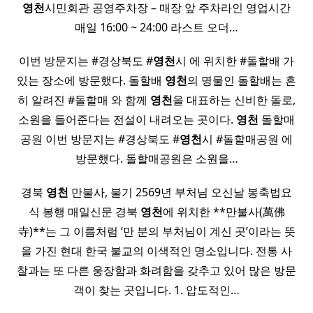
영천
시민회관 공영주차장 – 매장 앞 주차라인 영업시간
매일 16:00 ~ 24:00 라스트 오더…
이번 방문지는 #경상북도 #
영천
시 에 위치한 #돌할배 가
있는 장소에 방문했다. 돌할배
영천
의 명물인 돌할배는 흔
히 알려진 #돌할매 와 함께
영천
을 대표하는 신비한 돌로,
소원을 들어준다는 전설이 내려오는 곳이다.
영천
돌할매
공원 이번 방문지는 #경상북도 #
영천
시 #돌할매공원 에
방문했다. 돌할매공원은 소원을…
경북
영천
만불사, 불기 2569년 부처님 오신날 봉축법요
식 봉행 매일신문 경북
영천
에 위치한 **만불사(萬佛
寺)**는 그 이름처럼 ‘만 분의 부처님이 계신 곳’이라는 뜻
을 가진 현대 한국 불교의 이색적인 명소입니다. 전통 사
찰과는 또 다른 웅장함과 화려함을 갖추고 있어 많은 방문
객이 찾는 곳입니다. ​1. 압도적인…