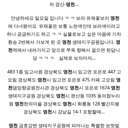
차 경산-
영천
…
​ ​ 안녕하세요 일요일 입니다 ㅋ ㅋ 보라 유채꽃보러
영천
에 다녀왔어요 ​ 유채꽃은 보통 노란색인데 보라색이라고
하니 궁금하기도 하고 ㅋ ㅋ 실물로보고 싶은 마음에 기차
환승 2번해서 가보게 된 곳
영천
생태지구공원입니다.
영
천
역에서 내려가지고 앞으로 쭈욱 향해서 걸으면 된답니
당 ㅋ ㅋ ㅋ ​ ​ ​ 실제로 보자마자…
483 1층 임고서원 경상북도
영천
시 임고면 포은로 447 고
요림 경상북도
영천
시 임고면 포은로 475 카페 고요림
영
천
댐망향공원전시관 경상북도
영천
시 포은로 1674
영천
생태지구공원 경상북도
영천
시 완산동 1035 동의참누리
원
영천
한의마을 경상북도
영천
시 화룡동 128 빨간지붕
경상북도
영천
시 강남길 14-1 포항할매…
영천
금호강변 생태지구공원에 피어나는 특별한 보랏빛