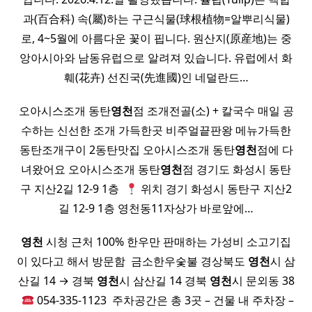
과(百合科) 속(屬)하는 구근식물(球根植物=알뿌리식물)
로, 4~5월에 아름다운 꽃이 핍니다. 원산지(原産地)는 중
앙아시아와 남동유럽으로 알려져 있습니다. 유럽에서 화
훼(花卉) 선진국(先進國)인 네덜란드…
오아시스조개 동탄
영천
점 조개전골(소) + 칼국수 매일 공
수하는 신선한 조개 가득한곳 비주얼끝판왕 메뉴가득한
동탄조개구이 2동탄맛집 오아시스조개 동탄
영천
점에 다
녀왔어요 오아시스조개 동탄
영천
점 경기도 화성시 동탄
구 지산2길 12-9 1층 ​
위치 경기 화성시 동탄구 지산2
길 12-9 1층 영천동11자상가 바로앞에…
영천
시청 근처 100% 한우만 판매하는 가성비 소고기집
이 있다고 해서 방문함 ​ 금소한우숯불 경상북도
영천
시 삼
산길 14 → 경북
영천
시 삼산길 14 경북
영천
시 문외동 38
​
054-335-1123 ​ 주차공간은 총 3곳 – 건물 내 주차장 –