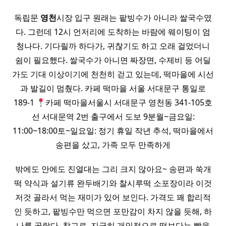
독립문
영천
시장 입구 원래는 팥빙수가 아니라 쌀국수였
다. 그런데 12시 언저리에 도착하는 바람에 웨이팅이 엄
청나다. 기다릴까 하다가, 귀찮기도 하고 오래 걸었더니
쉼이 필요했다. 쌀국수가 아니면 짜장면, 수제비 등 어딜
가도 기대 이상이기에 천천히 걷고 있는데, 떡마을에 시선
과 발길이 멈췄다. 카페 떡마을 서울 서대문구 통일로
189-1
카페 떡마을서울시 서대문구 영천동 341-105호
선 서대문역 2번 출구에서 도보 9분월~금요일:
11:00~18:00토~일요일: 정기 휴일 작년 추석, 떡마을에서
송편을 샀고, 가족 모두 만족하게
밖에도 안에도 진열대는 그리 크지 않아요~ 송편과 쑥개
떡 약식과 설기류 완두배기와 찰시루떡 소포장이라 이것
저것 골라서 먹는 재미가 있어 보인다. 가격도 꽤 합리적
인 듯하고, 팥빙수만 먹으면 포만감이 차지 않을 듯해, 하
나를 골랐다. 참고로, 지극히 개인적으로 떡보다는 빵을