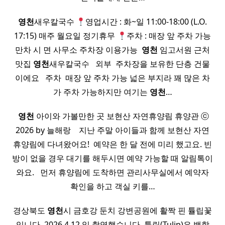
영천
새우칼국수
영업시간 : 화~일 11:00-18:00 (L.O.
17:15) 매주 월요일 정기휴무
주차 : 매장 앞 주차 가능
만차 시 면 사무소 주차장 이용가능 ​
영천
임고서원 근처
맛집
영천
새우칼국수 ​ ​ 외부 ​ 주차장을 보유한 단층 건물
이에요 ​ ​ 주차 ​ 매장 앞 주차 가능 넓은 부지라 꽤 많은 차
가 주차 가능하지만 여기는
영천
…
​
영천
아이와 가볼만한 곳 보현산 자연휴양림 휴양관 ⓒ
2026 by 늘해랑 ​ ​ ​ 지난 주말 아이들과 함께 보현산 자연
휴양림에 다녀왔어요! ​ 예약은 한 달 전에 미리 했고요. 빈
방이 없을 경우 대기를 해두시면 예약 가능할 때 알림톡이
와요. ​ ​ 먼저 휴양림에 도착하면 관리사무실에서 예약자
확인을 하고 객실 키를…
경상북도
영천
시 금호강 둔치 강변공원에 활짝 핀 튤립꽃
입니다. 2026.4.12.일 촬영했습니다. 튤립(Tulip)은 백합