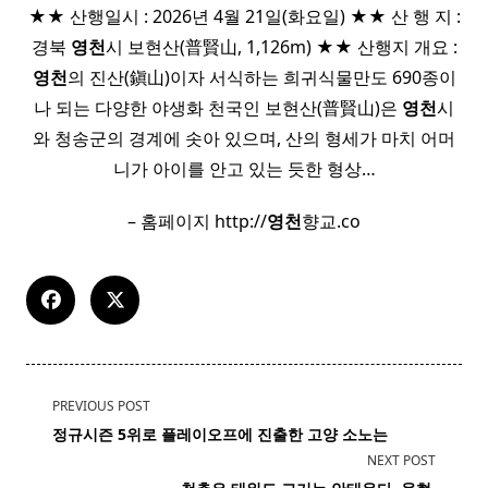
★★ 산행일시 : 2026년 4월 21일(화요일) ★★ 산 행 지 :
경북
영천
시 보현산(普賢山, 1,126m) ★★ 산행지 개요 :
영천
의 진산(鎭山)이자 서식하는 희귀식물만도 690종이
나 되는 다양한 야생화 천국인 보현산(普賢山)은
영천
시
와 청송군의 경계에 솟아 있으며, 산의 형세가 마치 어머
니가 아이를 안고 있는 듯한 형상…
– 홈페이지 http://
영천
향교.co
<span
PREVIOUS POST
class="nav-
정규시즌 5위로 플레이오프에 진출한 고양 소노는
subtitle
NEXT POST
screen-