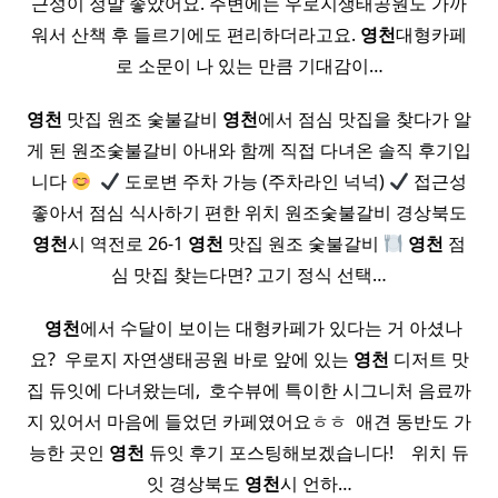
근성이 정말 좋았어요. 주변에는 우로지생태공원도 가까
워서 산책 후 들르기에도 편리하더라고요.
영천
대형카페
로 소문이 나 있는 만큼 기대감이…
영천
맛집 원조 숯불갈비
영천
에서 점심 맛집을 찾다가 알
게 된 원조숯불갈비 아내와 함께 직접 다녀온 솔직 후기입
니다
​
도로변 주차 가능 (주차라인 넉넉)
접근성
좋아서 점심 식사하기 편한 위치 원조숯불갈비 경상북도
영천
시 역전로 26-1
영천
맛집 원조 숯불갈비
영천
점
심 맛집 찾는다면? 고기 정식 선택…
​ ​
영천
에서 수달이 보이는 대형카페가 있다는 거 아셨나
요? ​ 우로지 자연생태공원 바로 앞에 있는
영천
디저트 맛
집 듀잇에 다녀왔는데, ​ 호수뷰에 특이한 시그니처 음료까
지 있어서 마음에 들었던 카페였어요ㅎㅎ ​ 애견 동반도 가
능한 곳인
영천
듀잇 후기 포스팅해보겠습니다! ​ ​ ​ 위치 듀
잇 경상북도
영천
시 언하…