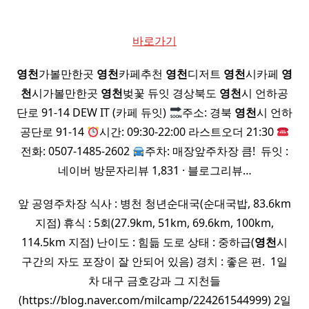
바로가기
영천
가볼만한곳
영천
카페추천
영천
디저트
영천
시카페
영
천
시가볼만한곳
영천
벚꽃 듀잇 경상북도
영천
시 언하공
단로 91-14 DEW IT (카페 듀잇)
주소: 경북
영천
시 언하
공단로 91-14
시간: 09:30-22:00 라스트오더 21:30
전화: 0507-1485-2602
주차: 매장앞주차장 큼! ​ 듀잇 :
네이버 방문자리뷰 1,831 · 블로그리뷰…
앞 공영주차장 식사 : 병천 청년순대국(순대국밥, 83.6km
지점) 휴식 : 5회(27.9km, 51km, 69.6km, 100km,
114.5km 지점) 난이도 : 힘듦 도로 상태 : 중하급(
영천
시
구간의 자도 포장이 잘 안되어 있음) 경치 : 좋은 편. ​ 1일
차 대구 금호강과 그 지천들
(https://blog.naver.com/milcamp/224261544999) 2일