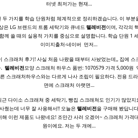
터넷 최저가는 현재…
 두 가지를 학습 단원처럼 체계적으로 정리하겠습니다. 이 부분
상은 LG 브랜드의 트롬 세탁기와 큐네드
텔레비전
이며, 각각의 
함께 쓸 때의 실용적 가치를 중심으로 설명합니다. 학습 단원 1 세
이미지출처-네이버 ​ 먼저…
 스크래처 후기! 사실 처음 나왔을 때부터 사놨었는데,, 집에 
 ​
텔레비전
모양 스크래처 하우스 품번: 1070579 가격 5,000원 
다른 스크래처하우스와는 다르게 나사 조립이 필요하다. 전용 드라
면에 스크래처 아랫면…
​ 최근 다이소 스크래쳐 중 세탁기, 빵집 스크래쳐도 인기가 많았지요
사줬는데 너무 잘 사용해서!! 오늘은
텔레비전
을 구매해 봤답니다
해 이런 제품도 나왔네요! 조만간 사러 오겠어~ 스크레처 가격대는 3
원이에요. 저는 두 개에…