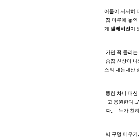
어둠이 서서히 마
집 마루에 놓인
게
텔레비전
이 
가면 꼭 들리는
숨집 신상이 나
스의 내돈내산 
뚱한 차니 대
고 응원한다.,,
다,, ​ ​ ​
벽 구멍 메우기