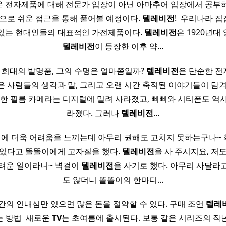
 전자제품에 대해 전문가 입장이 아닌 아마추어 입장에서 공부
으로 쉬운 접근을 통해 풀어볼 예정이다.
텔레비전
! ​ 우리나라 
있는 현대인들의 대표적인 가전제품이다.
텔레비전
은 1920년대
텔레비전
이 등장한 이후 약…
 희대의 발명품, 그의 수명은 얼마쯤일까?
텔레비전
은 단순한 전
은 사람들의 생각과 말, 그리고 오랜 시간 축적된 이야기들이 담겨
명한 필름 카메라는 디지털에 밀려 사라졌고, 삐삐와 시티폰도 역
라졌다. 그러나
텔레비전
…
운전에 더욱 어려움을 느끼는데 아무리 권해도 고치지 못하는구나~
 있다고 똘똘이에게 고자질을 했다.
텔레비전
을 사 주시지요, 저
어려운 일이라니~ 벽걸이
텔레비전
을 사기로 했다. 아무리 사달라
도 않더니 똘똘이의 한마디…
약간의 인내심만 있으면 많은 돈을 절약할 수 있다. 구매 조언
텔레
 방법 ​ 새로운
TV
는 초여름에 출시된다. 보통 같은 시리즈의 작