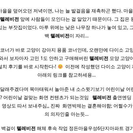
을을 덮어오던 저녁이면, 나는 늘 발걸음을 재촉하곤 했다. 마을 
텔레비전
앞에 사람들이 모인다는 걸 알았기 때문이다. 그 집은
있는 부잣집이었다. 마루 위에는 낮은 나무장 하나가 놓여 있고, 
백
텔레비전
이 자리…
 코너가 바로 고양이 강아지 용품 코너인데, 오랜만에 다이소 고
와서 보자마자 고민 1도 안하고 구매해버린
텔레비전
모양 고양이
설치 후기를 바로 시작한다-!
​ 이전에 작성했던 다이소 고양이
아래의 링크를 참고하세용…
신 달래주겠다며 목마태워서 놀아준 내 소스윗기보기 어린이날 어
/? 어린이날 걸맞는 화면 컨텐츠가 되는것임 ​ ​
텔레비전
출연엔딩 ​ ​
 누가 친히 영상도 따서 보내주심,, 진짜 ​ 화면박제는 결혼해야함; 어쩔수
의 의자인줄 아는듯…
, 벽걸이
텔레비전
해체 후속 작업 정든마을우성6단지아파트 경기