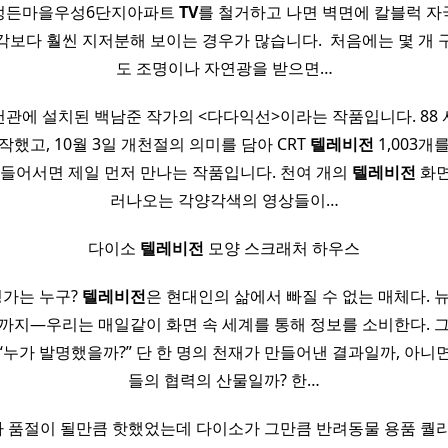
5 정든마을우성6단지아파트
TV
를 철거하고 나면 벽면에 칼블럭 자
각보다 훨씬 지저분해 보이는 경우가 많습니다. ​ 처음에는 몇 개 
도 조명이나 자연광을 받으면…
관에 설치된 백남준 작가의 <다다익선>이라는 작품입니다. 88
작했고, 10월 3일 개천절의 의미를 담아 CRT
텔레비전
1,003개
 들어서면 제일 먼저 만나는 작품입니다. 천여 개의
텔레비전
화면
러나오는 각양각색의 영상들이…
다이소
텔레비전
모양 스크래처 하우스
명가는 누구?
텔레비전
은 현대인의 삶에서 빠질 수 없는 매체다. 뉴
까지—우리는 매일같이 화면 속 세계를 통해 정보를 소비한다. 
 “누가 발명했을까?” 단 한 명의 천재가 만들어낸 결과일까, 아니
들의 협력의 산물일까? 한…
 품절이 될만큼 핫했었는데 다이소가 그만큼 반려동물 용품 퀄리