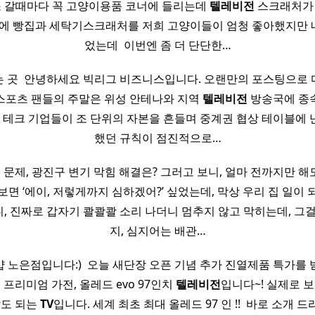
이소 갈때마다 꼭 고양이용품 코너에 들리는데
텔레비전
스크래처가 
작년에 빵집과 세탁기스크래처를 저희 고양이들이 엄청 좋아했지만
었는데 ​ 이번엔 좀 더 단단한…
 곳 ​ 안녕하세요 빅리그 비즈니스입니다. 오랜만의 포스팅으로
간 스포츠 팬들의 주말은 위성 안테나와 지역
텔레비전
방송국에 종
대 테크 기업들이 조 단위의 자본을 흔들며 중계권 협상 테이블에
했던 규칙이 점진적으로…
 문제, 광진구 변기 막힘 해결은?​ 그러고 보니, 얼마 전까지만 해
보면 ‘에이, 저렇게까지 심하겠어?’ 싶었는데, 막상 우리 집 일이 
, 진짜로 갑자기 콸콸콸 소리 나더니 멈추지 않고 막히는데, 그걸
지, 심지어는 배관…
 노은점입니다:) ​ 오늘 새단장 오픈 기념 추가 진열제품 특가를 받
표 프리미엄 가전, 올레드 evo 97인치
텔레비전
입니다~! 실제로 보
압도 되는
TV
입니다. 세계 최초 최대 올레드 97 인 !! ​ 바로 소개 드리