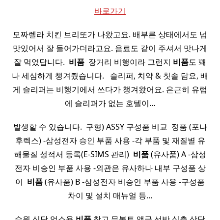
바로가기
모짜렐라 치킨 브리또가 나왔고요. 배부른 상태에서도 넘
맛있어서 잘 들어가더라고요. 음료도 같이 주셔서 맛나게
잘 먹었답니다. ​
비품
​ 장거리 비행이라 그런지
비품
도 꽤
나 세심하게 챙겨줬습니다. ​ ​ 슬리퍼, 치약 & 칫솔 담요, 배
게 슬리퍼는 비행기에서 쓰다가 챙겨왔어요. 은근히 유럽
에 슬리퍼가 없는 호텔이…
발생할 수 있습니다. ​ 구형) ASSY 구성품 비교 ​ 정품 (포나
후렉스) -삼성전자 승인 부품 사용 -각 부품 및 재질별 유
해물질 성적서 등록(E-SIMS 관리) ​
비품
(유사품) A -삼성
전자 비승인 부품 사용 -외관은 유사하나 내부 구성품 상
이 ​
비품
(유사품) B -삼성전자 비승인 부품 사용 -구성품
차이 및 설치 매뉴얼 등…
수원 식당 업소용
비품
창고 무볼트 앵글 선반 실측 상담