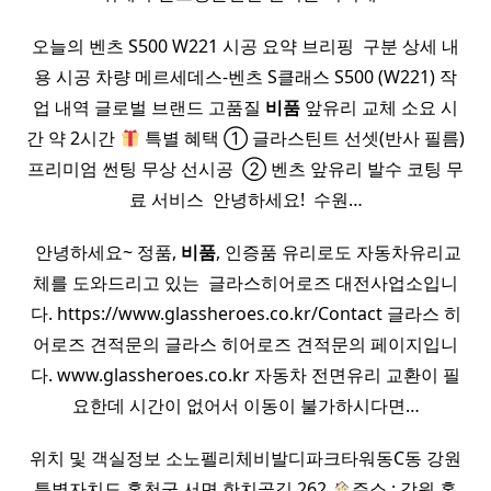
오늘의 벤츠 S500 W221 시공 요약 브리핑 ​ 구분 상세 내
용 시공 차량 메르세데스-벤츠 S클래스 S500 (W221) 작
업 내역 글로벌 브랜드 고품질
비품
앞유리 교체 소요 시
간 약 2시간
특별 혜택 ① 글라스틴트 선셋(반사 필름)
프리미엄 썬팅 무상 선시공 ​ ② 벤츠 앞유리 발수 코팅 무
료 서비스 ​ 안녕하세요! ​ 수원…
​ 안녕하세요~ 정품,
비품
, 인증품 유리로도 자동차유리교
체를 도와드리고 있는 ​ 글라스히어로즈 대전사업소입니
다. https://www.glassheroes.co.kr/Contact 글라스 히
어로즈 견적문의 글라스 히어로즈 견적문의 페이지입니
다. www.glassheroes.co.kr 자동차 전면유리 교환이 필
요한데 시간이 없어서 이동이 불가하시다면…
위치 및 객실정보 소노펠리체비발디파크타워동C동 강원
특별자치도 홍천군 서면 한치골길 262
주소 : 강원 홍