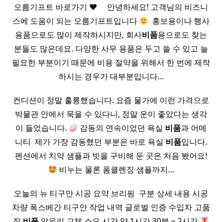
오름기프트 바로가기
♥
​ ​ ​ ​ 안녕하세요! 고객님의 비즈니
스에 도움이 되는 오름기프트입니다
​ 홍보용이나 행사
용품으로도 많이 제작하시지만, 회사
비품
용으로도 찾는
분들도 많은데요. 다양한 사무 용품은 두고 쓸 수 있고 늘
필요한 부분이기 때문에 비용 절약을 위해서 한 번에 제작
하시는 경우가 대부분입니다…
컨디션이 정말 훌륭했습니다. 요즘 물가에 이런 가격으로
박물관 안에서 묵을 수 있다니, 정말 운이 좋았다는 생각
이 들었습니다.
감동의 연속이었던 욕실
비품
과 어메
니티 ​ 제가 가장 감동했던 부분은 바로 욕실
비품
입니다.
펜션에서 치약 샘플과 빗을 구비해 둔 곳은 처음 봤어요!
비누는 물론 폼클렌징 샘플까지…
오늘의 뉴 티구안 시공 요약 브리핑 ​ 구분 상세 내용 시공
차량 폭스베간 티구안 작업 내역 글로벌 인증 수입차 고품
질
비품
앞유리 교체 소요 시간 약 1시간 30분 ~ 2시간