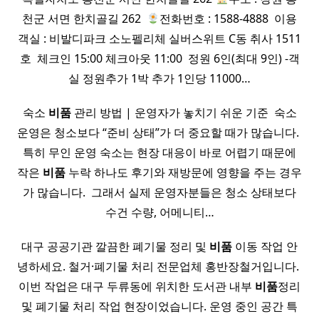
천군 서면 한치골길 262 ​
전화번호 : 1588-4888 ​ 이용
객실 : 비발디파크 소노펠리체 실버스위트 C동 취사 1511
호 ​ 체크인 15:00 체크아웃 11:00 ​ 정원 6인(최대 9인) -객
실 정원추가 1박 추가 1인당 11000…
숙소
비품
관리 방법 | 운영자가 놓치기 쉬운 기준 ​ 숙소
운영은 청소보다 “준비 상태”가 더 중요할 때가 많습니다. ​
특히 무인 운영 숙소는 현장 대응이 바로 어렵기 때문에
작은
비품
누락 하나도 후기와 재방문에 영향을 주는 경우
가 많습니다. ​ 그래서 실제 운영자분들은 청소 상태보다
수건 수량, 어메니티…
대구 공공기관 깔끔한 폐기물 정리 및
비품
이동 작업 안
녕하세요. 철거·폐기물 처리 전문업체 홍반장철거입니다. ​
이번 작업은 대구 두류동에 위치한 도서관 내부
비품
정리
및 폐기물 처리 작업 현장이었습니다. 운영 중인 공간 특