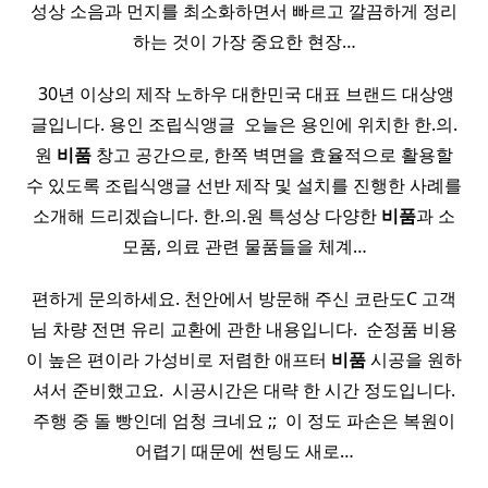
성상 소음과 먼지를 최소화하면서 빠르고 깔끔하게 정리
하는 것이 가장 중요한 현장…
​ 30년 이상의 제작 노하우 대한민국 대표 브랜드 대상앵
글입니다. 용인 조립식앵글 ​ 오늘은 용인에 위치한 한.의.
원
비품
창고 공간으로, 한쪽 벽면을 효율적으로 활용할
수 있도록 조립식앵글 선반 제작 및 설치를 진행한 사례를
소개해 드리겠습니다. 한.의.원 특성상 다양한
비품
과 소
모품, 의료 관련 물품들을 체계…
편하게 문의하세요. 천안에서 방문해 주신 코란도C 고객
님 차량 전면 유리 교환에 관한 내용입니다. ​ 순정품 비용
이 높은 편이라 가성비로 저렴한 애프터
비품
시공을 원하
셔서 준비했고요. ​ 시공시간은 대략 한 시간 정도입니다.
주행 중 돌 빵인데 엄청 크네요 ;; ​ 이 정도 파손은 복원이
어렵기 때문에 썬팅도 새로…