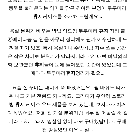
행운을 불러온다는 의미를 담은 귀여운 부엉이 두루마리
휴지
케이스를 소개해 드릴게요…
욕실 분위기 바꾸는 방법 양모양 두루마리
휴지
정리 글
ⓒ베러따봉 집 안을 아무리 정리해도 뭔가 어수선하게 느
껴질 때가 있죠 ​ 특히 욕실이나 주방처럼 자주 쓰는 공간
은 작은 차이로 분위기가 달라지더라고요 ​ 매번 비닐껍질
째 보관했던
휴지
들이 눈에 들어오던 순간이 있었는데 그
때마다 두루마리
휴지
정리가 필요…
​ ​ 요즘 집 꾸미는 재미에 푹 빠졌거든요. ​ 뭘 바꿔도 티가
확 나고 기분 전환도 되니까요. ​ 그러다가 우연히 스토리
빙
휴지
케이스 우드 제품을 보게 됐는데, 보자마자 이거
다 싶었어요. ​ 저희 집 거실 분위기랑 너무 잘 어울릴 것 같
더라고요. ​ 그래서 망설임 없이 바로 구매했답니다. ​ 구매
전 망설였던 이유 사실…