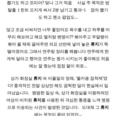
뽑기도 하고 또띠아? 맞나 그거 먹음 ​ ​ ​ ​ 사실 주 목적은 방
탈출 ​ ( 힌트 오지게 써서 2분 남기고 통과~) ​ ​ ​ ​ 깜자 뽑기
도 하고 첸소 팝업도…
않고 조금 비싸지만 너무 좋았어요 육수를 내고 하루를 마
무리 해보려고 해요 멸치랑 벤뎅이?? 볶아주고 무말랭이
볶아 물 채워 끓여주면 되요 선반에 넣어 놓은
휴지
가 똑
떨어졌어요 그래서 연주랑 정리를 해봅니다 연주에게 한
개씩 달라고 했어요 연주는 뭔가 시키는거 좋아해요 처음
에는 잘 줬는데 점점 팔이 위로…
​ ​ 상가 화장실
휴지
속 이물질의 정체, ‘몰카용 접착제’였
다! 충격적인 전말 상상만 해도 끔찍한 일이 현실에서 일
어났습니다. ​ ​ 평범한 일상 속, 상가 화장실을 이용하려던
여성이 비치된
휴지
를 사용한 뒤 극심한 통증을 느껴 병원
으로 이송되는 사건이 발생한 것입니다. ​ ​ 도대체 그
휴지
에는 무엇이 묻어 있었던…