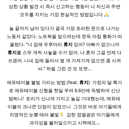
상한 상황 발견 시 즉시 신고하는 행동이 나 자신과 주변
모두를 지키는 가장 현실적인 방법입니다
늘 끝까지 남아 있다가 결국 가장 초라한 문으로 나가는
노동자 같았다. 노트북을 덮으려는데 문득 아침 통화가 떠
올랐다. “너 집에 두루마리
휴지
있어? 아빠가 없으니까
휴지
를 스무 개씩 사놓을 수가 없어. 나 혼자 그걸 언제 다
쓰겠어. 니네 집에 들러서 몇 개 가져가게 없으면 좀 시켜
놔.” 하필 그런 건 또 또렷…
에듀테이블 불빛 가리는 방법 (feat.
휴지
) ​ 가정의 달 특가
로 에듀테이블 신형을 핫딜 무려 6.6만에 득템하여 신난
밤찌니! ​ 토리가 신나게 가지고 놀길 기대했는데, 에듀테
이블의 크나큰 단점이 있었으니 ​ 그것은 바로 아기들에게
치명적인 ​눈뽕 테러 불빛​
​ 강한 점멸광은 아기들에게
과각성을 불러일으키고 시력에도…