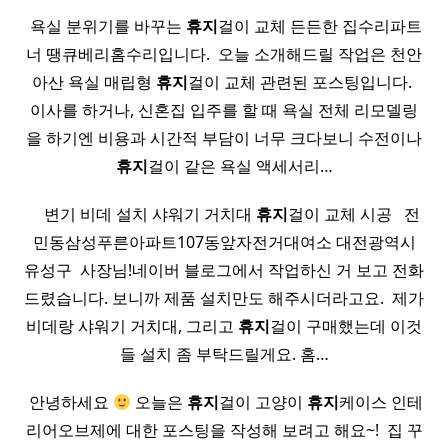
​ 욕실 분위기를 바꾸는
휴지
걸이 교체 든든한 집수리파트
너 땡큐베리홈수리입니다. ​ 오늘 소개해드릴 작업은 천안
아산 욕실 매립형
휴지
걸이 교체 관련된 포스팅입니다. ​
이사를 하거나, 신혼집 입주를 할 때 욕실 전체 리모델링
을 하기엔 비용과 시간적 부담이 너무 크다보니 수전이나
휴지
걸이 같은 욕실 액세서리…
​ ​ ​ ​ 변기 비데 설치 샤워기 거치대
휴지
걸이 교체 시공 ​ ​ 전
민동삼성푸른아파트107동앞자전거대여소 대전광역시
유성구 ​ 사장님!네이버 블로그에서 작업하신 거 보고 전화
드렸습니다. 보니까 제품 설치만도 해주시더라고요. ​ 제가
비데랑 샤워기 거치대, 그리고
휴지
걸이 구매했는데 이것
들 설치 좀 부탁드릴게요. 홈…
​ 안녕하세요
오늘은
휴지
걸이 고양이
휴지
케이스 인테
리어오브제에 대한 포스팅을 작성해 보려고 해요~! ​ 집 꾸