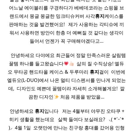
어느날 에이블리를 구경하다가 베베데코​​라는 쇼핑몰 브
랜드에서 몽글 몽글한 밍크티슈커버 사각
휴지
케이스를
판매하는 것을 발견했어요! ​ ​ 제가 사용하는 각티슈에 끼
워서 사용하면 방안이 한층 더 예뻐질 것 같다는 생각이
들어서 언젠가 꼭 구매해야겠다고…
​ ​ ​ 안녕하세요 다야에요 최근들어 정말 만족스러운 살림템
꿀템 하나를 들고왔습니다
​ 삶의 질 수직상승! 엘듀
오 무타공 핸드타올 케이스 & 두루마리
휴지
걸이 ​ 이번에
엘듀오(L-DUO)에서 나온 멀티 디스펜서를 만나게 되었는
데, ​ 디자인도 예쁜데 꿀템이라 자세히 소개해볼게요! ​ 깔
끔한 디자인
처음 제품을 받았을…
​ 안녕하세요
휴지
입니다 ​ ​ 저는 4월부터 야무진 오타쿠 +
히키 생활을 했는데요 ​ ​ 살짝 들여다 보실래요? ​ ​ ⸜( *ˊᵕˋ*
)⸝ ​ 4월 1일 ​ 오랫만에 만나는 친구랑 홍대를 갔어용 인형