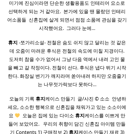
미기에 진심이라면 단순한 생활용품도 인테리어 요소로
선택하게 되는 거 같아요. ​ 본가에 있을 땐 몰랐던 인테리
어소품들 ​ 신혼집에 살게 되면서 점점 소품에 관심을 갖기
시작했어요. ​ 그러다 눈에…
휴지
-쪼가리소설- 전철은 숨도 쉬지 않고 달리는 것 같은
데 오줌이 마려운 후식은 전철의 속도에 미칠 지경이다.
도저히 참을 수가 없어서 그냥 다음 역에서 내려 고인 물
을 빼고 갈 작정이다. 전철이 선다. 후식은 냅다 뛰기 시작
한다. 화장실 변기가 깨지라며 쏟아내려 하지만 오줌줄기
는 나무젓가락보다 못하다…
​ 오늘의 기록
휴지
케이스 만들기 ​ 글/사진 © 소소 ​ 안녕하
세요, 소소한 행복으로 신혼집을 채워가고 있는 소소이에
요
​ 오늘은 집에 있는 다이소
휴지
케이스를 이쁘게 만
들어 보았어요. ​ ​ 우리의 취향이 담긴 신혼집 아이템 만들
기 Contents 1) 구매정보 2)
휴지
케이스 만들기 재료 3)