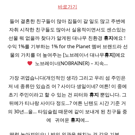
바로가기
들어 결혼한 친구들이 많아 집들이 갈 일도 많고 주변에
자취 시작한 친구들도 많아서 실용적이면서도 센스있는
선물 뭐 없을까 찾다가 알게된 대나무 친환경
휴지
예요 ! ​
수익 1%를 기부하는 1% for the Planet 멤버 브랜드라 선
물의 가치를 더 높여주는 [노브레이너 대나무
휴지
]예요
​ 노브레이너(NOBRAINER) – 지속…
가장 귀엽습니다(개인적인 생각) 그리고 우리 섬 주민은
저 네 종류만 있습죠 어 ? 사이다 생일이네? 여튼! 이 중에
초기 주민이라고 할 수 있는 건 피터와
휴지
뿐입니다. 그
뒤에가 티나랑 사이다 정도…? 여튼 닌텐도 시간 기준 거
의 30년…을… 타임슬립 때문에 같이 보내게 된 친구들 중
에 ​ ​ 귀여운
휴지
에…
떨렁 놓아져있으니 방의 외관을 해치는 것 같은 기분,,, ​ ​