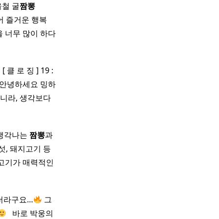
철 굴
짬뽕
스토어 즐거운 행복
을 너무 많이 하다
 로 징 ] 19 :
​ 안녕하세요 밍하
아니라, 생각보다
 생각나는
짬뽕
과
버섯, 돼지고기 등
 고기가 매력적인
나더라구요…
그
​ ​ 바로 박웅의