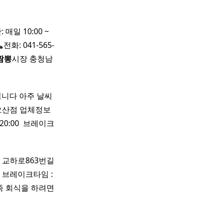
 매일 10:00 ~
전화: 041-565-
짬뽕
시장 충청남
비누입니다 아주 날씨
산점 업체정보 ​
0:00 ​ 브레이크
파주시 교하로863번길
평일 브레이크타임 :
대가족 회식을 하려면