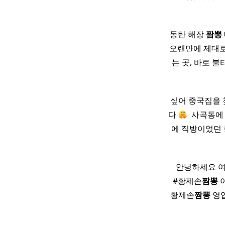
동탄 해장
짬뽕
오랜만에 제대로
는 곳, 바로 
싶어 중국집을 찾
다
​ 사곡동
에 직방이었던 
​ ​ ​ 안녕하
#황제손
짬뽕
이
황제손
짬뽕
영업