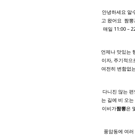
안녕하세요 알수
고 왔어요 ​ 짬
​ 매일 11:00
언제나 맛있는 
이자, 주기적으
여전히 변함없는
다니진 않는 편
는 길에 비 오
이비가
짬뽕
은 
​ 풍암동에 여