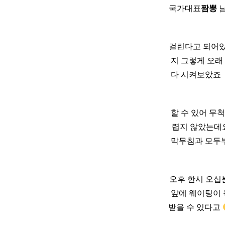
국가대표
짬뽕
남
걸린다고 되어있
지 그렇게 오래
다 시켜보았죠 ​
할 수 있어 무척
렵지 않았는데요
막무침과 모두부
오후 한시 오십
앞에 웨이팅이
받을 수 있다고