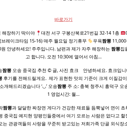
바로가기
 해장하기 딱이야
대전 서구 구봉산북로21번길 32-14 1층
:30 (브레이크타임 15-16) 매주 월요일 정기휴무
우육
짬뽕
11,00
000원 안녕하세요! 주주입니다. 남편과 제가 자주 해장하는
짬뽕
집
고 합니다. 오전 10:30에 열어서 아침…
오송
짬뽕
오송 중국집 추천 © 글, 사진 효크 ​ ​ ​ 안녕하세요. 효크입니
뽕
후기를 전해드릴게요. ​ 제가 표현한 맛의 기준이 크게 이질감이 
로 소개해드리겠습니다 ‘◡’ 오송
짬뽕
주 소: 충북 청주시 흥덕구 오송
1 영업시간: 월…
막
짬뽕
과 달달한 짜장면 게다가 건강한 재료들 듬뿍넣어 면이 
평 중국집 예지현 양평인들중에서 여기 모르는 사람은 없다고 
오는 관광객들의 사랑을 꾸준히 받고있는 저희가족 단골 외식장