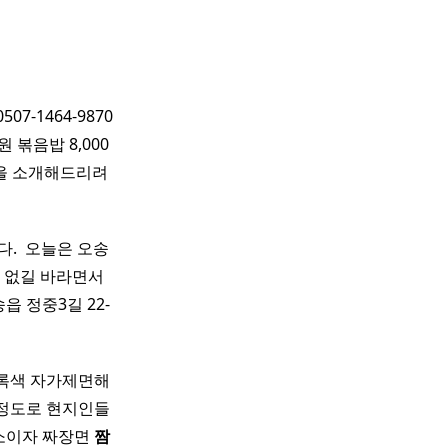
0507-1464-9870
0원 볶음밥 8,000
을 소개해드리려
다. ​ 오늘은 오송
없길 바라면서 ​
읍 정중3길 22-
초록색 자가제면해
할정도로 현지인들
소이자 짜장면
짬