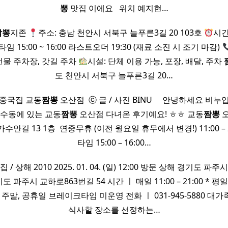
뽕
맛집 이에요 ​ ​ 위치 예지현…
짬뽕
지존
주소: 충남 천안시 서북구 늘푸른3길 20 103호
시간:
타임 15:00 ~ 16:00 라스트오더 19:30 (재료 소진 시 조기 마감)
건물 주차장, 갓길 주차
시설: 단체 이용 가능, 포장, 배달, 주차
도 천안시 서북구 늘푸른3길 20…
 중국집 교동
짬뽕
오산점 ​ ⓒ 글 / 사진 BINU ​ ​ ​ ​ 안녕하세요 
가수동에 있는 교동
짬뽕
오산점 다녀온 후기예요! ㅎㅎ 교동
짬뽕
오
안길 13 1층 ​ 연중무휴 (이전 월요일 휴무에서 변경!) 11:00 – 2
타임 15:00 – 16:00…
 / 상해 2010 2025. 01. 04. (일) 12:00 방문 상해 경기도 
경기도 파주시 교하로863번길 54 시간 ㅣ 매일 11:00 – 21:00 * 
:00 * 주말, 공휴일 브레이크타임 미운영 전화 ㅣ 031-945-5880 
식사할 장소를 선정하는…