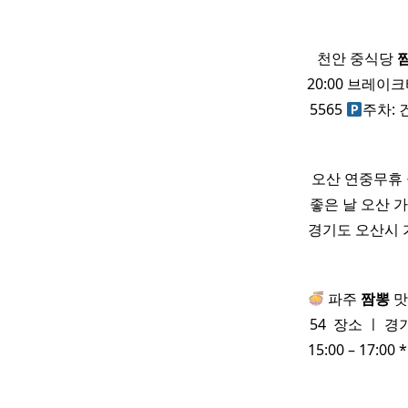
천안 중식당
20:00 브레이크
5565
주차: 
오산 연중무휴
좋은 날 오산 
경기도 오산시 가수
파주
짬뽕
맛집
54 ​ 장소 ㅣ 
15:00 – 17