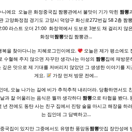
니에요 ​ 오늘은 화정중국집 짬뽕관에서 불맛이 기가 막힌
짬뽕
뽕관 고양화정점 경기도 고양시 덕양구 화신로272번길 58 2층 짬뽕
 – 22:00 라스트 오더 21:00 ​ 화정역에서 도보로 3분도 채 걸리지 
화정역
짬뽕
맛집 짬뽕관…
행복을 찾아다니는 지혜로그인이에요.
오늘은 제가 평소에도 
로 수혈해 주지 않으면 자꾸만 생각나는 마성의
짬뽕
집에 재방문
 깊은 맛으로 제 기대를 저버리지 않았던 그 생생한 이야기를 
게요.
가장 먼저 방문 전에…
인데, 오늘 나가는 길에 비가 추적추적 내리더라. 당황하면서도 
는 날과 잘 어울리는 음식은 뭘까 생각하다
짬뽕
으로 타협을 봤다.
몇 년 전에도 동탄 사는 친구 집에서 진탕 술을 마시고 해장을 하러
는 집인데 그 담백하고…
러 중국집이 있지만 그중에서도 유명한 풍암동
짬뽕
맛집 장안성에 