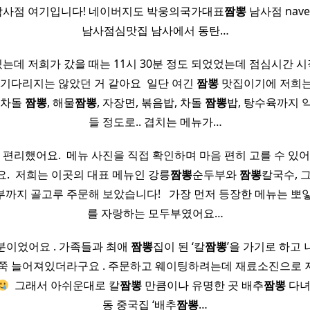
사점 여기입니다! 네이버지도 박웅의국가대표
짬뽕
남사점 naver
남사점심맛집 남사에서 동탄…
는데 저희가 갔을 때는 11시 30분 정도 되었었는데 점심시간 
 기다리지는 않았던 거 같아요 ​ 일단 여긴
짬뽕
맛집이기에 저희는
 차돌
짬뽕
, 해물
짬뽕
, 자장면, 볶음밥, 차돌
짬뽕
밥, 탕수육까지 
들 정도로.. 겹치는 메뉴가…
 편리했어요. ​ 메뉴 사진을 직접 확인하며 마음 편히 고를 수 있
. ​ 저희는 이곳의 대표 메뉴인 강릉
짬뽕
순두부와
짬뽕
칼국수, 
까지 골고루 주문해 보았습니다! ​ ​ 가장 먼저 등장한 메뉴는 뽀
를 자랑하는 모두부였어요…
분이었어요 . 가족들과 최애
짬뽕
집이 된 ‘칼
짬뽕
’을 가기로 하고 
 쭉 늘어져있더라구요 . 주문하고 웨이팅하려는데 재료소진으로 
​ 그래서 아쉬운대로 칼
짬뽕
만큼이나 유명한 곳 배추
짬뽕
다녀와
동 중국집 ‘배추
짬뽕
…