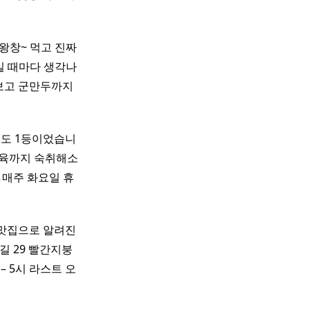
왕창~ 먹고 진짜
길 때마다 생각나
보고 군만두까지
위생도 1등이었습니
육까지 숙취해소
매주 화요일 휴
한 맛집으로 알려진
 29 빨간지붕
 – 5시 라스트 오