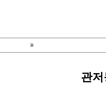
Skip
to
content
관저