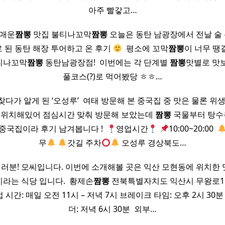
아주 빨갛고…
매운
짬뽕
맛집 불티나꼬막
짬뽕
오늘은 동탄 남광장에서 전날 술 
 된 동탄 해장 투어하고 온 후기
​ 평소에 꼬막
짬뽕
이 너무 땡
불티나꼬막
짬뽕
동탄남광장점! ​ 이번에는 각 단계별
짬뽕
맛별로 맛
풀코스(?)로 먹어봤당 ㅎㅎ…
다가 알게 된 ‘오성루’ ​ 여태 방문해 본 중국집 중 맛은 물론 
에 위치해있어 점심시간 맞춰 방문해 보았는데
짬뽕
국물부터 탕수
중국집이라 후기 남겨봅니다 ! ​
영업시간
10:00~20:00 ​
무
갓길 주차
오성루 경상북도…
세요 여러분! 모씨입니다. 이번에 소개해볼 곳은 익산 모현동에 위치
라는 식당 입니다. ​ 황제손
짬뽕
전북특별자치도 익산시 무왕로1길
 시간: 매일 오전 11시 – 저녁 7시 브레이크 타임: 오후 2시 30분
더: 저녁 6시 30분 ​ 외부…