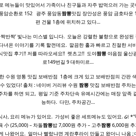
로 메뉴들이 맛있어서 가족이나 친구들과 자주 밥먹으러 가는 곳이다 
암순환로 152 ​ ​ 광주 풍암동
짬뽕
맛집 장안성은 풍암 금호타운 
편 건물 1층에 위치하고 있다…
. ‘반짝반짝’ 빛나는 미스별 입니다. ​ 오늘은 강렬한 불향으로 완성된
 다녀온 이야기를 기록 할껀데요. ​ 깔끔한 홀과 빠르고 친절한 서
집 후기!! 저를 따라오세요!! ​ 렛츠고!! ​ 도야
짬뽕
야음점 울산광
로149번길 9 대하미르…
 수원 영통 맛집 보배반점 ​ 1층에 크게 있고 보배반점의 간판 
수 있었다! 출처 : 네이버 거리뷰 수원
짬뽕
맛집 보배반점 주차는
주차를 하면 되고, ​ 평일 기준 주차단속 유예시간에는 매장 앞족 
능하다. ​ 다만, 주차공간…
, 요리 메뉴가 있어요. ​ 가성비 좋은 세트메뉴도 있어요. ໒꒰ *’▽’* 
小 (25,000) – 차돌
짬뽕
밥 7,000원 추가 – 고추
짬뽕
6,000원 추가
 나왔어요. ​ 얼마나 빨랐냐면 계란후라이 만들고 왔더니 나옴 ;ㅁ; 