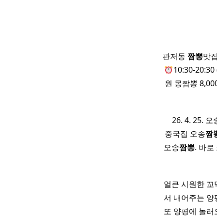
관저동
짬뽕
맛집
10:30-20
원 몽짬뽕 8,
​ ​ ​ ​ 26. 4. 25. 
중국집 오송
짬
오송
짬뽕
. 바
얼큰 시원한 꼬
서 내어주는 양
또 양평에 놀러