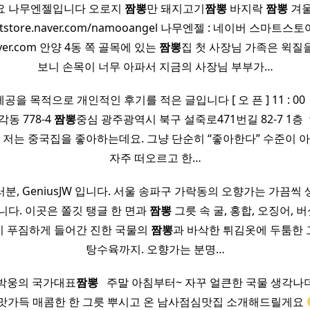
요 나무엔젤입니다 오로지
짬뽕
만 돼지고기
짬뽕
바지락
짬뽕
겨울
martstore.naver.com/namooangel 나무엔젤 : 네이버 스마트
naver.com 안양 4동 쪽 골목에 있는
짬뽕
집 첫 사장님 가족은 윅질
보니 손목이 너무 아파서 지금의 사장님 부부가…
 목적으로 개인적인 후기를 적은 글입니다 [ 오 픈 ] 11 : 00 ​ ​ [ 클
각동 778-4
짬뽕
중심 광주광역시 북구 설죽로471번길 82-7 1층 
 저는 중국집을 좋아하는데요. 그냥 단순히 “좋아한다” 수준이 
자주 떠오르고 한…
분, GeniusJW 입니다. 서울 송파구 가락동의 오향가는 가끔씩
다. 이곳은 쫄깃 탱글 한 면과
짬뽕
그릇 속 굴, 홍합, 오징어, 
 푸짐하게 들어간 진한 국물의
짬뽕
과 바삭한 튀김옷에 두툼한
탕수육까지. 오향가는 분명…
박웅의 국가대표
짬뽕
​ ​ 주말 아침부터~ 자꾸 얼큰한 국물 생각
맛가득 매콤한 한 그릇 뿌시고 온 남사점심맛집 소개해드릴게요