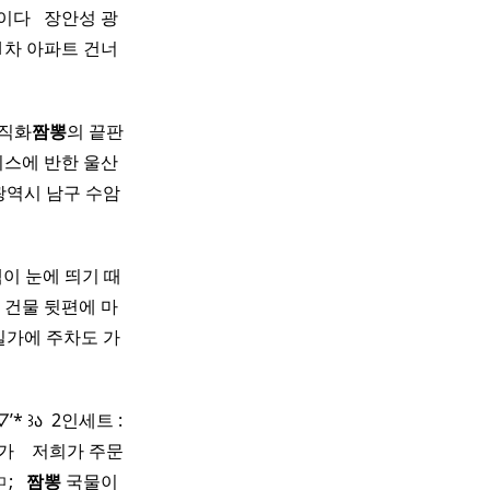
​ ​ 장안성 광
1차 아파트 건너
 직화
짬뽕
의 끝판
비스에 반한 울산
역시 남구 수암
색이 눈에 띄기 때
 건물 뒷편에 마
길가에 주차도 가
꒱ა ​ 2인세트 :
 ​ ​ ​ 저희가 주문
​ ​
짬뽕
국물이